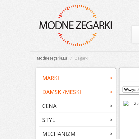
Modnezegarki.eu
Zegarki
MARKI
>
DAMSKI/MĘSKI
>
CENA
>
STYL
>
MECHANIZM
>