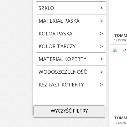
SZKŁO
>
MATERIAŁ PASKA
>
KOLOR PASKA
>
TOMMY
1710590
KOLOR TARCZY
>
MATERIAŁ KOPERTY
>
WODOSZCZELNOŚĆ
>
KSZTAŁT KOPERTY
>
WYCZYŚĆ FILTRY
TOMMY
1710668