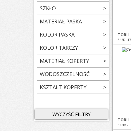
SZKŁO
>
MATERIAŁ PASKA
>
KOLOR PASKA
>
TORII
B45DL.F
KOLOR TARCZY
>
MATERIAŁ KOPERTY
>
WODOSZCZELNOŚĆ
>
KSZTAŁT KOPERTY
>
WYCZYŚĆ FILTRY
TORII
B45BG.F