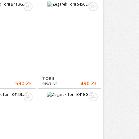
TORII
590 ZŁ
490 ZŁ
S45CL.NS