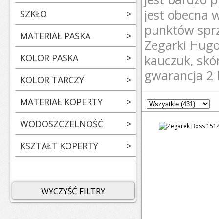
jest obecna 
SZKŁO
>
punktów spr
MATERIAŁ PASKA
>
Zegarki Hugo
KOLOR PASKA
>
kauczuk, skó
gwarancja 2 
KOLOR TARCZY
>
MATERIAŁ KOPERTY
>
WODOSZCZELNOŚĆ
>
KSZTAŁT KOPERTY
>
WYCZYŚĆ FILTRY