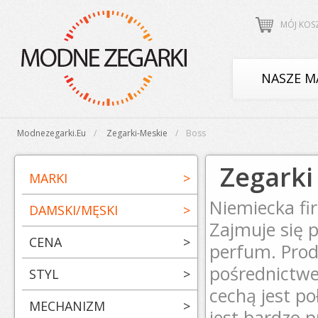
MÓJ KOS
NASZE M
Modnezegarki.eu
Zegarki-Meskie
Boss
Zegarki
MARKI
>
Niemiecka fi
DAMSKI/MĘSKI
>
Zajmuje się 
CENA
>
perfum. Prod
pośrednictwe
STYL
>
cechą jest p
MECHANIZM
>
jest bardzo p