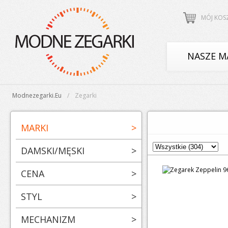
MÓJ KOS
NASZE M
Modnezegarki.eu
Zegarki
MARKI
>
DAMSKI/MĘSKI
>
CENA
>
STYL
>
MECHANIZM
>