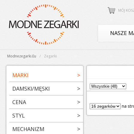
MÓJ KOS
NASZE M
Modnezegarki.eu
Zegarki
MARKI
>
DAMSKI/MĘSKI
>
CENA
>
na str
STYL
>
MECHANIZM
>