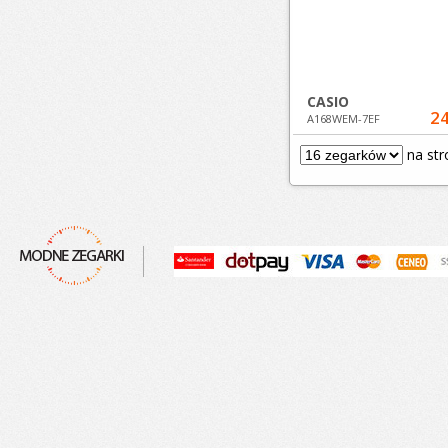
CASIO
24
A168WEM-7EF
na str