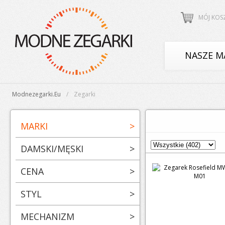
MÓJ KOS
NASZE M
Modnezegarki.eu
Zegarki
MARKI
>
DAMSKI/MĘSKI
>
CENA
>
STYL
>
MECHANIZM
>