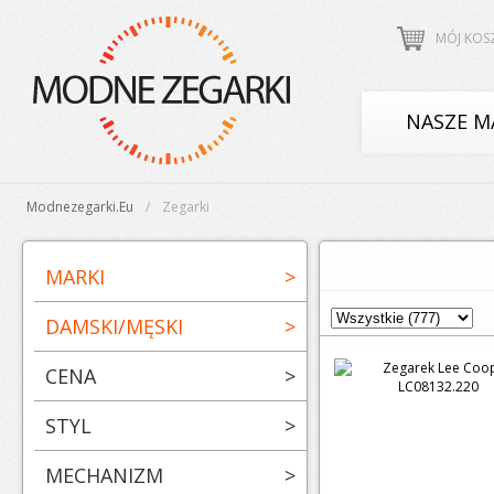
MÓJ KOS
NASZE M
Modnezegarki.eu
Zegarki
MARKI
>
DAMSKI/MĘSKI
>
CENA
>
STYL
>
MECHANIZM
>