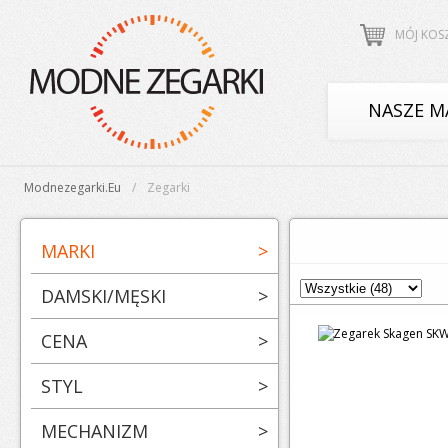
MÓJ KOS
NASZE M
Modnezegarki.eu
Zegarki
MARKI
>
DAMSKI/MĘSKI
>
CENA
>
STYL
>
MECHANIZM
>