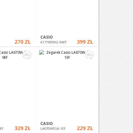
CASIO
270 ZŁ
399 ZŁ
A171WEMG-9AEF
CASIO
329 ZŁ
229 ZŁ
EF
LA670WEGA-1EF