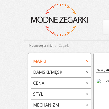
Modnezegarki.eu
Zegarki
MARKI
>
DAMSKI/MĘSKI
>
CENA
>
STYL
>
MECHANIZM
>