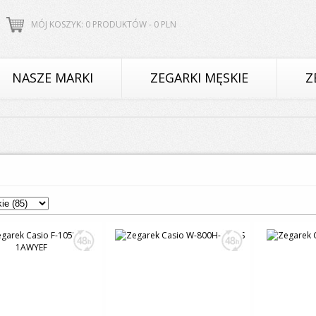
MÓJ KOSZYK: 0 PRODUKTÓW -
0
PLN
NASZE MARKI
ZEGARKI MĘSKIE
Z