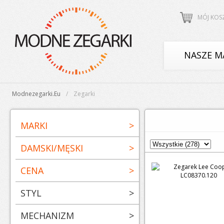
MÓJ KOS
NASZE M
Modnezegarki.eu
Zegarki
MARKI
>
DAMSKI/MĘSKI
>
CENA
>
STYL
>
MECHANIZM
>