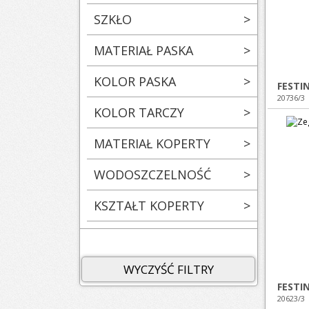
SZKŁO
>
MATERIAŁ PASKA
>
KOLOR PASKA
>
FESTI
20736/3
KOLOR TARCZY
>
MATERIAŁ KOPERTY
>
WODOSZCZELNOŚĆ
>
KSZTAŁT KOPERTY
>
WYCZYŚĆ FILTRY
FESTI
20623/3