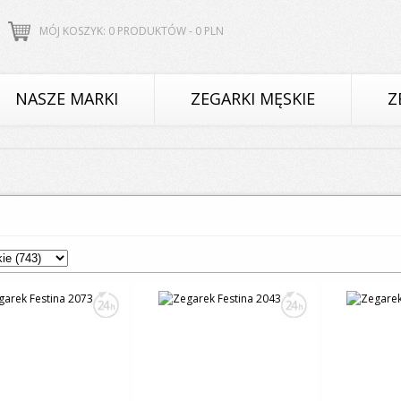
MÓJ KOSZYK: 0 PRODUKTÓW -
0
PLN
NASZE MARKI
ZEGARKI MĘSKIE
Z