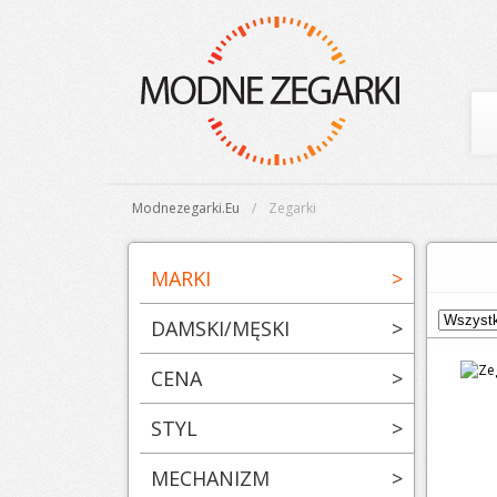
Modnezegarki.eu
Zegarki
MARKI
>
DAMSKI/MĘSKI
>
CENA
>
STYL
>
MECHANIZM
>