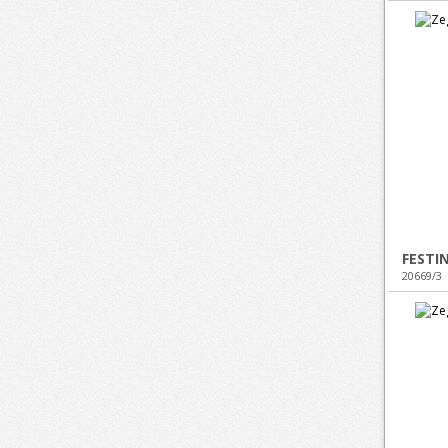
FESTI
20669/3