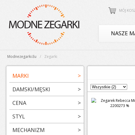
MÓJ KOS
NASZE M
Modnezegarki.eu
Zegarki
MARKI
>
DAMSKI/MĘSKI
>
CENA
>
STYL
>
MECHANIZM
>