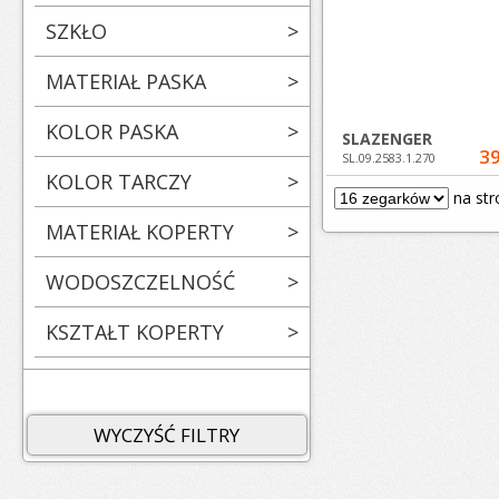
SZKŁO
>
MATERIAŁ PASKA
>
KOLOR PASKA
>
SLAZENGER
39
SL.09.2583.1.270
KOLOR TARCZY
>
na str
MATERIAŁ KOPERTY
>
WODOSZCZELNOŚĆ
>
KSZTAŁT KOPERTY
>
WYCZYŚĆ FILTRY