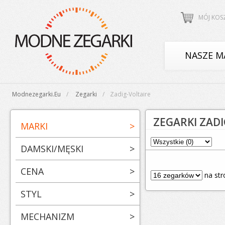
MÓJ KOS
NASZE M
Modnezegarki.eu
Zegarki
Zadig-Voltaire
ZEGARKI ZADI
MARKI
>
DAMSKI/MĘSKI
>
CENA
>
na str
STYL
>
MECHANIZM
>